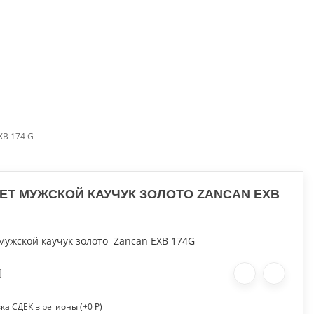
ИМЫ
АКСЕССУАРЫ
РАСПРОДАЖА
БРЕНДЫ
XB 174 G
ЕТ МУЖСКОЙ КАУЧУК ЗОЛОТО ZANCAN EXB
мужской каучук золото Zancan EXB 174G
ка СДЕК в регионы (+
0
₽
)