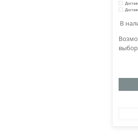
Достав
Достав
В нал
Возмо
выбо