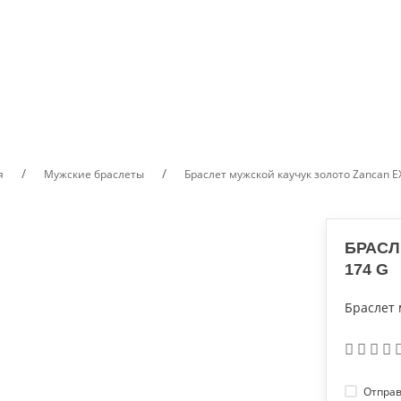
НАРУЧНЫЕ ЧАСЫ И
КОЛЬЦА
ЗАПОНКИ
БРЕЛКИ, ЗАЖ
ХРОНОГРАФЫ
я
Мужские браслеты
Браслет мужской каучук золото Zancan E
БРАСЛ
174 G
Браслет 
Отправ