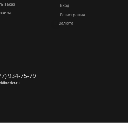
ть заказ
Вход
газина
Регистрация
Валюта
77) 934-75-79
ldbraslet.ru