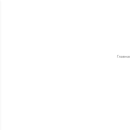
МАГАЗИН
МУЖСКИЕ КОЛЬЕ И
МУЖСКИЕ БРАСЛЕТЫ
ПОДВЕСКИ
Главна