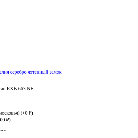
елия
серебро
яхтенный замок
ncan EXB 663 NE
осковья) (+
0
₽
)
200
₽
)
дня