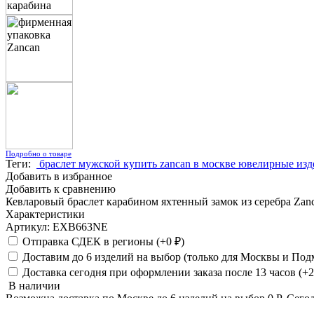
Подробно о товаре
Теги:
браслет
мужской
купить
zancan
в москве
ювелирные изд
Добавить в избранное
Добавить к сравнению
Кевларовый браслет карабином яхтенный замок из серебра Za
Характеристики
Артикул: EXB663NE
Отправка СДЕК в регионы (+
0
₽
)
Доставим до 6 изделий на выбор (только для Москвы и Подм
Доставка сегодня при оформлении заказа после 13 часов (+
В наличии
Возможна доставка по Москве до 6 изделий на выбор
0
Р
,
Сего
Заказ по телефону