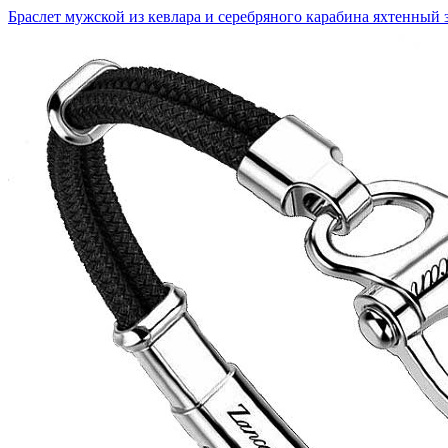
Браслет мужской из кевлара и серебряного карабина яхтенный